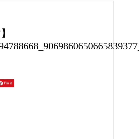
賞】
94788668_9069860650665839377
Pin it