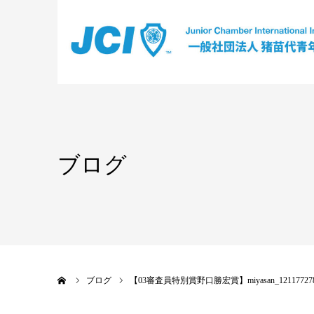
ブログ
ホーム
ブログ
【03審査員特別賞野口勝宏賞】miyasan_121177278_2754