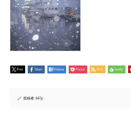
Post
Share
Hatena
Pocket
RSS
feedly
投稿者:
647jc