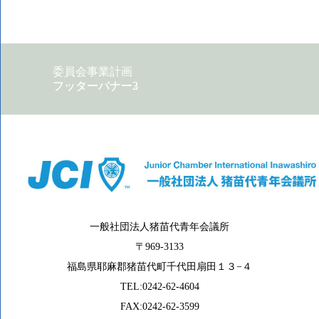
委員会事業計画
フッターバナー2
フッターバナー3
一般社団法人猪苗代青年会議所
〒969-3133
福島県耶麻郡猪苗代町千代田扇田１３−４
TEL:0242-62-4604
FAX:0242-62-3599