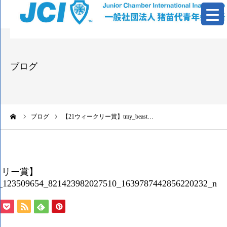
青年会議所とは
ブログ
活動報告
基本資料
ーム
ブログ
【21ウィークリー賞】tmy_beast…
情報公開
お問い合わせ
クリー賞】
2_123509654_821423982027510_1639787442856220232_n