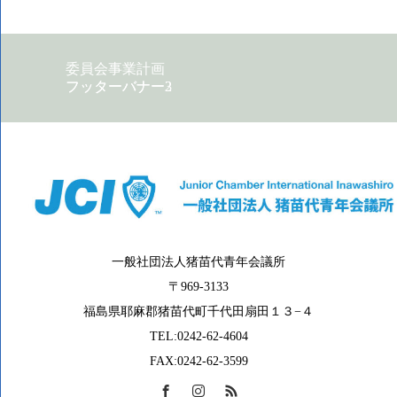
委員会事業計画
フッターバナー2
フッターバナー3
一般社団法人猪苗代青年会議所
〒969-3133
福島県耶麻郡猪苗代町千代田扇田１３−４
TEL:0242-62-4604
FAX:0242-62-3599