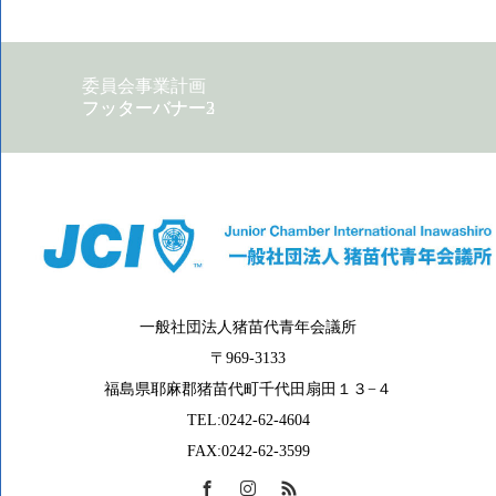
委員会事業計画
フッターバナー2
フッターバナー3
一般社団法人猪苗代青年会議所
〒969-3133
福島県耶麻郡猪苗代町千代田扇田１３−４
TEL:0242-62-4604
FAX:0242-62-3599