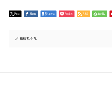
Post
Share
Hatena
Pocket
RSS
feedly
投稿者:
647jc