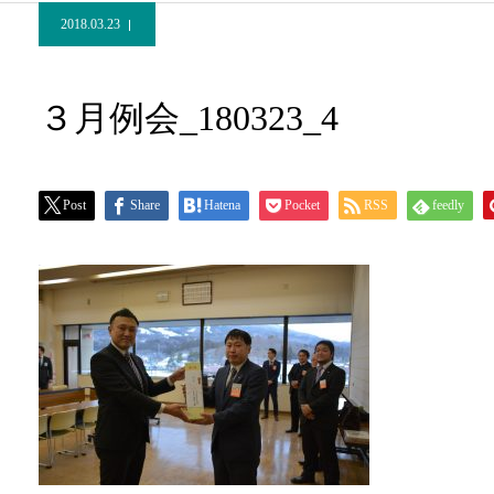
2018.03.23
３月例会_180323_4
Post
Share
Hatena
Pocket
RSS
feedly