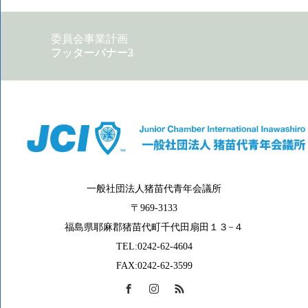
委員会事業計画
フッターバナー2
フッターバナー3
一般社団法人猪苗代青年会議所
〒969-3133
福島県耶麻郡猪苗代町千代田扇田１３−４
TEL:0242-62-4604
FAX:0242-62-3599