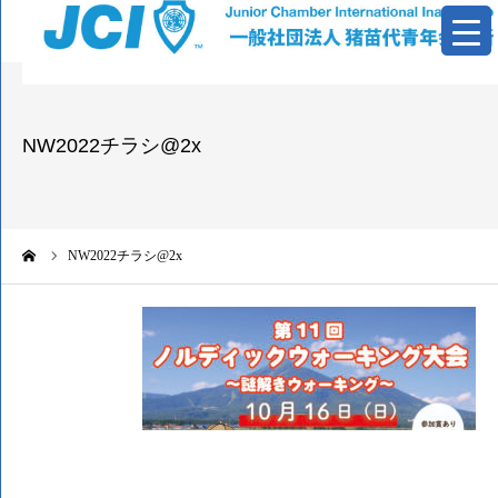
青年会議所とは
NW2022チラシ@2x
活動報告
基本資料
ーム
NW2022チラシ@2x
情報公開
お問い合わせ