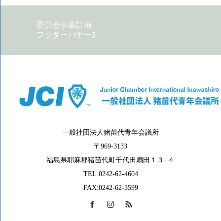
委員会事業計画
フッターバナー2
フッターバナー3
一般社団法人猪苗代青年会議所
〒969-3133
福島県耶麻郡猪苗代町千代田扇田１３−４
TEL:0242-62-4604
FAX:0242-62-3599