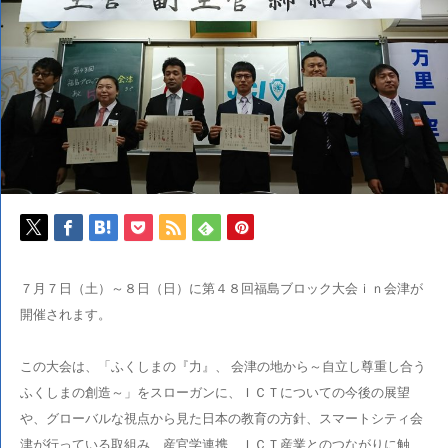
７月７日（土）～８日（日）に第４８回福島ブロック大会ｉｎ会津が
開催されます。
この大会は、「ふくしまの『力』、 会津の地から～自立し尊重し合う
ふくしまの創造～」をスローガンに、ＩＣＴについての今後の展望
や、グローバルな視点から見た日本の教育の方針、スマートシティ会
津が行っている取組み、産官学連携、ＩＣＴ産業とのつながりに触