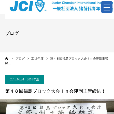
青年会議所とは
ブログ
活動報告
基本資料
ーム
ブログ
2018年度
第４８回福島ブロック大会ｉｎ会津副主管
締…
情報公開
2018.06.24
お問い合わせ
2018年度
第４８回福島ブロック大会ｉｎ会津副主管締結！