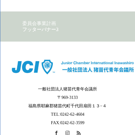
委員会事業計画
フッターバナー2
フッターバナー3
一般社団法人猪苗代青年会議所
〒969-3133
福島県耶麻郡猪苗代町千代田扇田１３−４
TEL:0242-62-4604
FAX:0242-62-3599