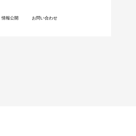
情報公開
お問い合わせ