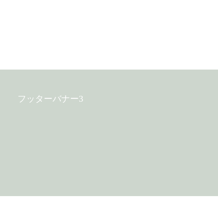
フッターバナー3