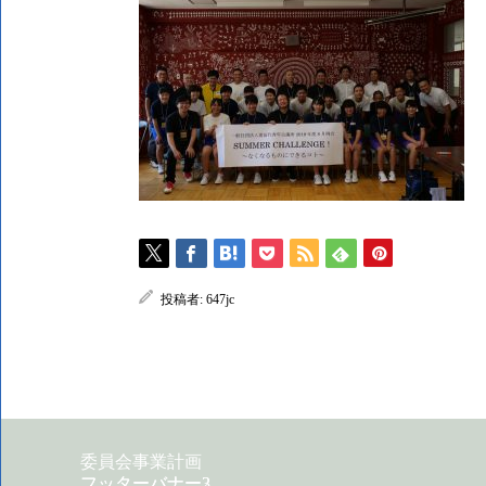
投稿者:
647jc
委員会事業計画
フッターバナー2
フッターバナー3