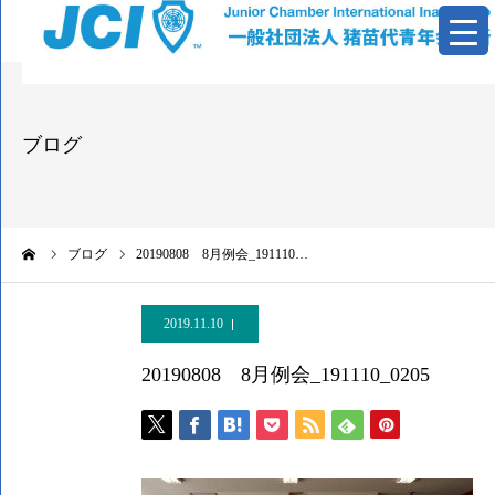
青年会議所とは
ブログ
活動報告
基本資料
ーム
ブログ
20190808 8月例会_191110…
情報公開
2019.11.10
お問い合わせ
20190808 8月例会_191110_0205