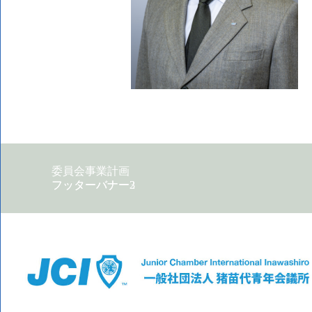
委員会事業計画
フッターバナー2
フッターバナー3