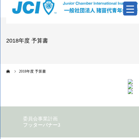
青年会議所とは
2018年度 予算書
活動報告
基本資料
ーム
2018年度 予算書
情報公開
お問い合わせ
委員会事業計画
フッターバナー2
フッターバナー3