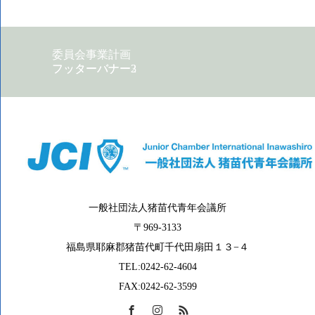
委員会事業計画
フッターバナー2
フッターバナー3
一般社団法人猪苗代青年会議所
〒969-3133
福島県耶麻郡猪苗代町千代田扇田１３−４
TEL:0242-62-4604
FAX:0242-62-3599