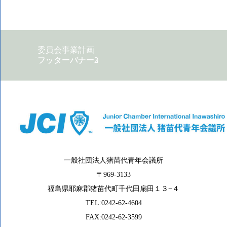
委員会事業計画
フッターバナー2
フッターバナー3
一般社団法人猪苗代青年会議所
〒969-3133
福島県耶麻郡猪苗代町千代田扇田１３−４
TEL:0242-62-4604
FAX:0242-62-3599