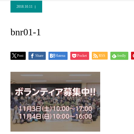
2018.10.11
bnr01-1
Post
Share
Hatena
Pocket
RSS
feedly