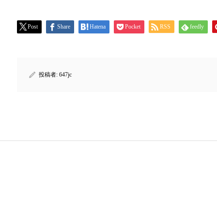
Post
Share
Hatena
Pocket
RSS
feedly
投稿者:
647jc