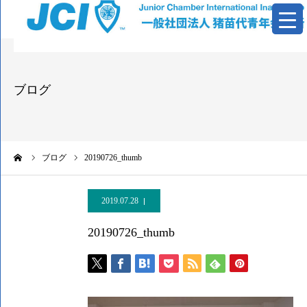
青年会議所とは
ブログ
活動報告
基本資料
ーム
ブログ
20190726_thumb
情報公開
2019.07.28
お問い合わせ
20190726_thumb