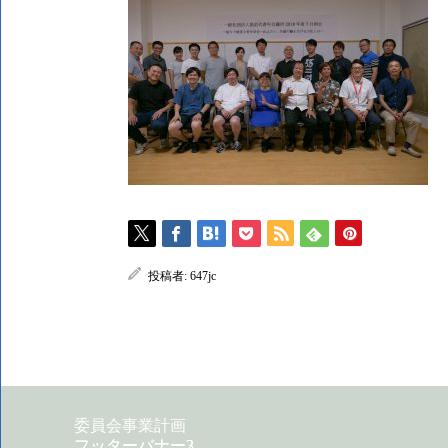
投稿者:
647jc
委員会事業計画
フッターバナー2
フッターバナー3