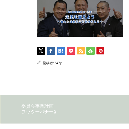
投稿者:
647jc
委員会事業計画
フッターバナー2
フッターバナー3