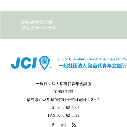
委員会事業計画
フッターバナー2
フッターバナー3
一般社団法人猪苗代青年会議所
〒969-3133
福島県耶麻郡猪苗代町千代田扇田１３−４
TEL:0242-62-4604
FAX:0242-62-3599