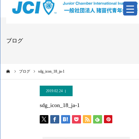
青年会議所とは
ブログ
活動報告
基本資料
ーム
ブログ
sdg_icon_18_ja-1
情報公開
2019.02.24
お問い合わせ
sdg_icon_18_ja-1