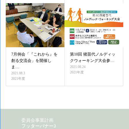
7月例会「『これから』を
第10回 猪苗代ノルディッ
創る交流会」を開催し
クウォーキング大会参…
ま…
2021.08.24
2021年度
2021.08.3
2021年度
委員会事業計画
フッターバナー2
フッターバナー3