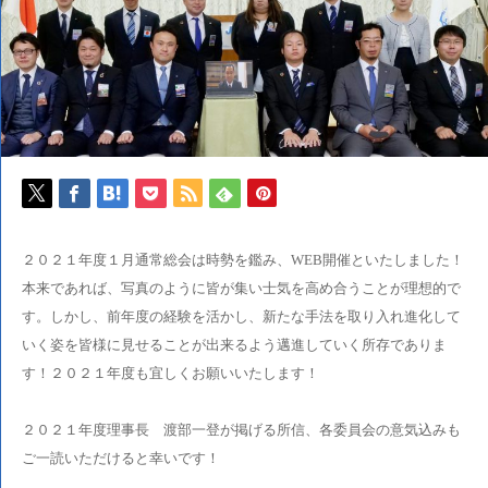
２０２１年度１月通常総会は時勢を鑑み、WEB開催といたしました！
本来であれば、写真のように皆が集い士気を高め合うことが理想的で
す。しかし、前年度の経験を活かし、新たな手法を取り入れ進化して
いく姿を皆様に見せることが出来るよう邁進していく所存でありま
す！２０２１年度も宜しくお願いいたします！
２０２１年度理事長 渡部一登が掲げる所信、各委員会の意気込みも
ご一読いただけると幸いです！