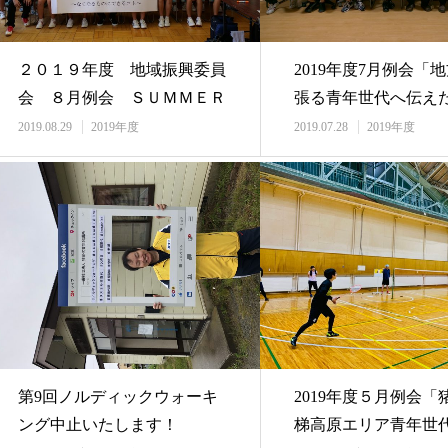
２０１９年度 地域振興委員
2019年度7月例会「
会 ８月例会 ＳＵＭＭＥＲ
張る青年世代へ伝え
ＣＨＡＬＬＥＮＧ…
感の輪を広げ…
2019.08.29
2019年度
2019.07.28
2019年度
第9回ノルディックウォーキ
2019年度５月例会「
ング中止いたします！
梯高原エリア青年世