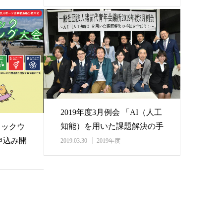
2019年度3月例会 「AI（人工
知能）を用いた課題解決の手
ィックウ
法を学ぼ…
申込み開
2019.03.30
2019年度