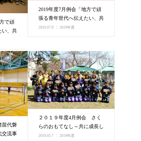
2019年度7月例会「地方で頑
張る青年世代へ伝えたい、共
地方で頑
感の輪を広げ…
2019.07.8
2019年度
たい、共
２０１９年度4月例会 さく
猪苗代磐
らのおもてなし～共に成長し
代交流事
ながら魅力を伝え…
2019.05.7
2019年度