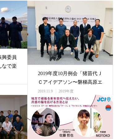
振興委員
んなで楽
2019年度10月例会「猪苗代Ｊ
Ｃアイデアソン〜磐梯高原エ
リアの&#…
2019.11.9
2019年度