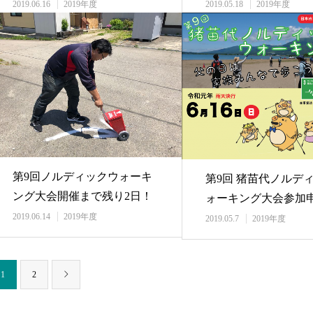
業」磐梯高原…
2019.06.16
2019年度
2019.05.18
2019年度
第9回ノルディックウォーキ
第9回 猪苗代ノルデ
ング大会開催まで残り2日！
ォーキング大会参加
2019.06.14
2019年度
始のお知らせ
2019.05.7
2019年度
1
2