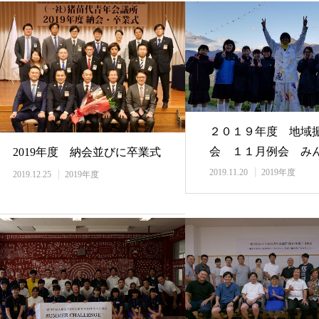
２０１９年度 地域
会 １１月例会 み
2019年度 納会並びに卒業式
しもう！秋の芸術…
2019.11.20
2019年度
2019.12.25
2019年度